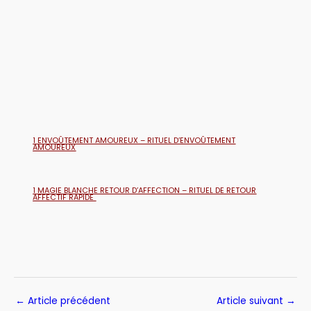
1 ENVOÛTEMENT AMOUREUX – RITUEL D’ENVOÛTEMENT
AMOUREUX
1 MAGIE BLANCHE RETOUR D’AFFECTION – RITUEL DE RETOUR
AFFECTIF RAPIDE
←
Article précédent
Article suivant
→