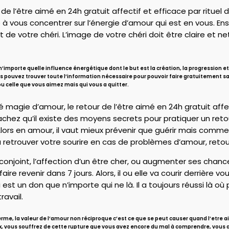
de l’être aimé en 24h gratuit affectif et efficace par rituel 
à vous concentrer sur l’énergie d’amour qui est en vous. Ensu
t de votre chéri. L’image de votre chéri doit être claire et n
’importe quelle influence énergétique dont le but est la création, la progression et 
 pouvez trouver toute l’information nécessaire pour pouvoir faire gratuitement sans
 ou celle que vous aimez mais qui vous a quitter.
gie d’amour, le retour de l’être aimé en 24h gratuit affecti
achez qu’il existe des moyens secrets pour pratiquer un reto
 Alors en amour, il vaut mieux prévenir que guérir mais comme
 retrouver votre sourire en cas de problèmes d’amour, retour
n conjoint, l’affection d’un être cher, ou augmenter ses chan
 faire revenir dans 7 jours. Alors, il ou elle va courir derrièr
est un don que n’importe qui ne là. Il a toujours réussi là o
avail.
terme, la valeur de l’amour non réciproque c’est ce que se peut causer quand l’etre
x, vous souffrez de cette rupture que vous avez encore du mal à comprendre, vous 