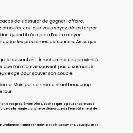
caces de s’assurer de gagner l’affaire.
iez amoureux ou que vous soyez détester par
tion quand il n’y a pas d’autre moyen
ésoudre les problèmes personnels. Ainsi, que
ui le ressentent. À rechercher une proximité
e que l’on n’arrive souvent pas a surmonté.
reux exige pour sauver son couple.
oblème. Mais par se même rituel beaucoup
etour.
tion a vos problèmes. Alors, sachez que je peux encore vous
e à l’aide de la magie blanche se démarque de l’envoûtement de
aturellement, sans contrainte et efficacement. Vous qui etes