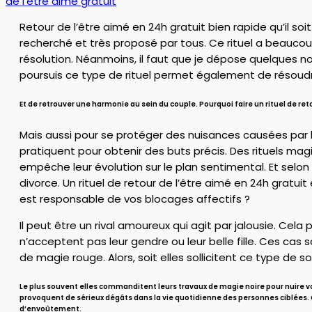
de l'être aimé gratuit
Retour de l’être aimé en 24h gratuit bien rapide qu’il soit
recherché et très proposé par tous. Ce rituel a beaucou
résolution. Néanmoins, il faut que je dépose quelques no
poursuis ce type de rituel permet également de résoudr
Et de retrouver une harmonie au sein du couple. Pourquoi faire un rituel de r
Mais aussi pour se protéger des nuisances causées par l
pratiquent pour obtenir des buts précis. Des rituels mag
empêche leur évolution sur le plan sentimental. Et selo
divorce. Un rituel de retour de l’être aimé en 24h gratui
est responsable de vos blocages affectifs ?
Il peut être un rival amoureux qui agit par jalousie. Cel
n’acceptent pas leur gendre ou leur belle fille. Ces cas
de magie rouge. Alors, soit elles sollicitent ce type de s
Le plus souvent elles commanditent leurs travaux de magie noire pour nuire v
provoquent de sérieux dégâts dans la vie quotidienne des personnes ciblées. C
d’envoûtement.