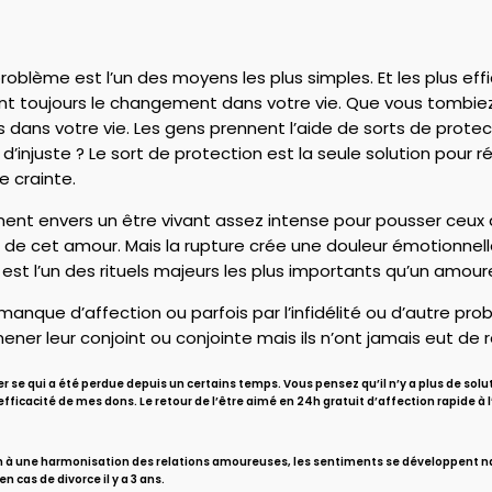
roblème est l’un des moyens les plus simples. Et les plus effi
tent toujours le changement dans votre vie. Que vous tomb
dans votre vie. Les gens prennent l’aide de sorts de protec
’injuste ? Le sort de protection est la seule solution pour r
e crainte.
ent envers un être vivant assez intense pour pousser ceux q
t de cet amour. Mais la rupture crée une douleur émotionnell
r est l’un des rituels majeurs les plus importants qu’un amou
nque d’affection ou parfois par l’infidélité ou d’autre pr
ener leur conjoint ou conjointe mais ils n’ont jamais eut de r
 se qui a été perdue depuis un certains temps. Vous pensez qu’il n’y a plus de solu
l’efficacité de mes dons. Le retour de l’être aimé en 24h gratuit d’affection rapid
lan à une harmonisation des relations amoureuses, les sentiments se développent n
cas de divorce il y a 3 ans.