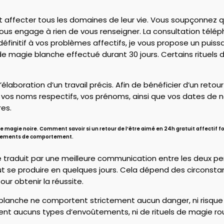
et affecter tous les domaines de leur vie. Vous soupçonnez 
us engage à rien de vous renseigner. La consultation tél
 définitif à vos problèmes affectifs, je vous propose un pui
de magie blanche effectué durant 30 jours. Certains rituels d
élaboration d’un travail précis. Afin de bénéficier d’un retou
 vos noms respectifs, vos prénoms, ainsi que vos dates de na
res.
 magie noire. Comment savoir si un retour de l’être aimé en 24h gratuit affectif f
changements de comportement.
n se traduit par une meilleure communication entre les deux p
eut se produire en quelques jours. Cela dépend des circonst
our obtenir la réussite.
nche ne comportent strictement aucun danger, ni risque d
nt aucuns types d’envoûtements, ni de rituels de magie rouge.