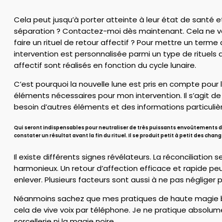
Cela peut jusqu’à porter atteinte à leur état de santé 
séparation ? Contactez-moi dès maintenant. Cela ne vo
faire un rituel de retour affectif ? Pour mettre un terme
intervention est personnalisée parmi un type de rituels 
affectif sont réalisés en fonction du cycle lunaire.
C’est pourquoi la nouvelle lune est pris en compte pour l’
éléments nécessaires pour mon intervention. Il s’agit de
besoin d’autres éléments et des informations particuliè
Qui seront indispensables pour neutraliser de très puissants envoûtements de
constater un résultat avant la fin du rituel. Il se produit petit à petit des 
Il existe différents signes révélateurs. La réconciliatio
harmonieux. Un retour d’affection efficace et rapide p
enlever. Plusieurs facteurs sont aussi à ne pas négliger p
Néanmoins sachez que mes pratiques de haute magie bla
cela de vive voix par téléphone. Je ne pratique absolume
sorcellerie ni la magie noire.