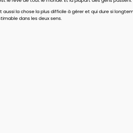
st le rêve de tout le monde. Et la plupart des gens passent le
 Et aussi la chose la plus difficile à gérer et qui dure si long
stimable dans les deux sens.