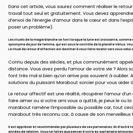
Dans cet article, vous saurez comment réaliser le retour 
travail tout seul et gratuitement. Vous devez apprendre 
d’envoi de l’énergie d’amour dans le cœur et dans l’espri
poser un problème).
Les rituels de la magie blanche se font lorsque la lune est croissante, comme n
synonyme de jour de femme, qui est sous le contrôle de la planète Vénus. Vous
Le rituel de retour d’affection est destiner à vous faire revenir vers vous celui
Connu depuis des siècles, et plus communément appelé ma
distance. Vous avez perdu l’amour de votre vie ? Alors s
font très mal si bien qu’on arrive pas souvent à oublier.
solutions du puissant Marabout sorcier pour vous aider à
Le retour affectif est une réalité, récupérer l’amour d’u
faire aimer ou si votre ami vous a quitté, je peux le ou la
marabout ramène l’impossible au possible car, tout ceci 
marabout très reconnu car, à cause de son merveilleux tr
Il est apprécier et recommander par plusieurs de ces partenaires. En d’autre 
années de relation. Vous ne faites que penser à votre ex-partenaire amoureu