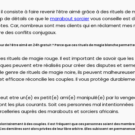
 il consiste à faire revenir l’être aimé grâce à des rituels de 
p de détails ce que le
marabout sorcier
vous conseille est d
tes. Car, nombreux sont mes clients qui en réclament mes mot
e des conflits conjugaux.
etour de l’être aimé en 24h gratuit ? Parce que ces rituels de magie blanche perme
es rituels de magie rouge. Il est important de savoir que l
iques peuvent etre réalisés pour créer des disputes et semer
n le genre de rituels de magie noire, ils peuvent malheureu
t et efficace réconcilie les couples. Il vous protège durablem
a peut etre un(e) ex petit(e) ami(e) manipulé(e) par la veng
 sont les plus courants. Soit ces personnes mal intentionnées
orcelleries auprès des marabouts et sorciers africains.
olontairement à des couples. Il est fréquent que ces personnes soient des membres
es dernières sont alors privées de leur libre arbitre. Elles subissent en permanen