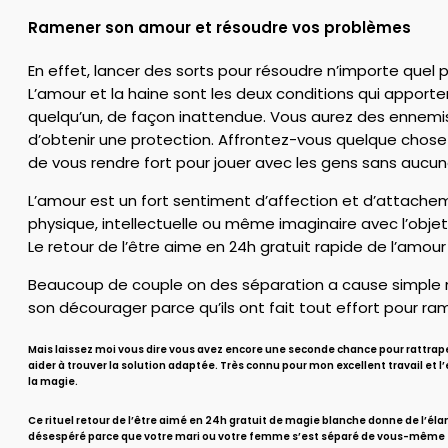
Ramener son amour et résoudre vos problèmes
En effet, lancer des sorts pour résoudre n’importe quel p
L’amour et la haine sont les deux conditions qui appor
quelqu’un, de façon inattendue. Vous aurez des ennemis 
d’obtenir une protection. Affrontez-vous quelque chose d
de vous rendre fort pour jouer avec les gens sans aucun
L’amour est un fort sentiment d’affection et d’attachem
physique, intellectuelle ou même imaginaire avec l’obje
Le retour de l’être aime en 24h gratuit rapide de l’amou
Beaucoup de couple on des séparation a cause simple ma
son décourager parce qu’ils ont fait tout effort pour ram
Mais laissez moi vous dire vous avez encore une seconde chance pour rattraper
aider à trouver la solution adaptée. Très connu pour mon excellent travail et 
la magie.
Ce rituel retour de l’être aimé en 24h gratuit de magie blanche donne de l’é
désespéré parce que votre mari ou votre femme s’est séparé de vous-même en 