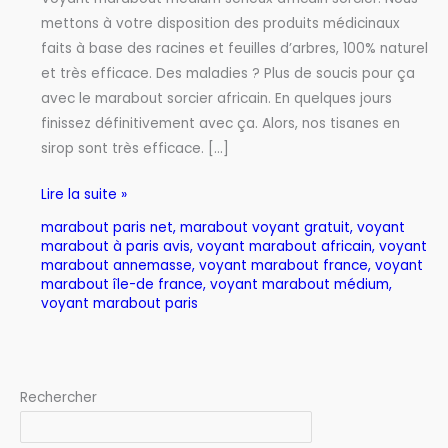
MÉDIUM
mettons à votre disposition des produits médicinaux
–
faits à base des racines et feuilles d’arbres, 100% naturel
MARABOUT
et très efficace. Des maladies ? Plus de soucis pour ça
SORCIER
avec le marabout sorcier africain. En quelques jours
AFRICAIN
finissez définitivement avec ça. Alors, nos tisanes en
sirop sont très efficace. […]
Lire la suite »
marabout paris net
,
marabout voyant gratuit
,
voyant
marabout à paris avis
,
voyant marabout africain
,
voyant
marabout annemasse
,
voyant marabout france
,
voyant
marabout île-de france
,
voyant marabout médium
,
voyant marabout paris
Rechercher