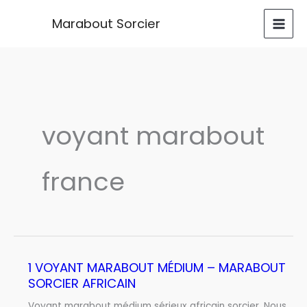
Aller
Marabout Sorcier
au
contenu
voyant marabout
france
1 VOYANT MARABOUT MÉDIUM – MARABOUT
1
SORCIER AFRICAIN
VOYANT
MARABOUT
Voyant marabout médium sérieux africain sorcier. Nous